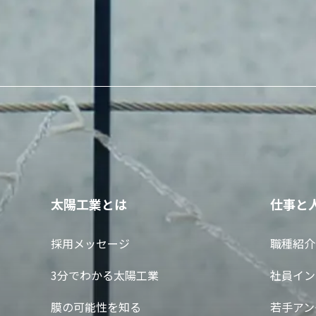
太陽工業とは
仕事と
採用メッセージ
職種紹介
3分でわかる太陽工業
社員イン
膜の可能性を知る
若手アン