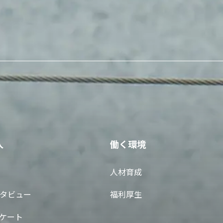
人
働く環境
人材育成
タビュー
福利厚生
ケート